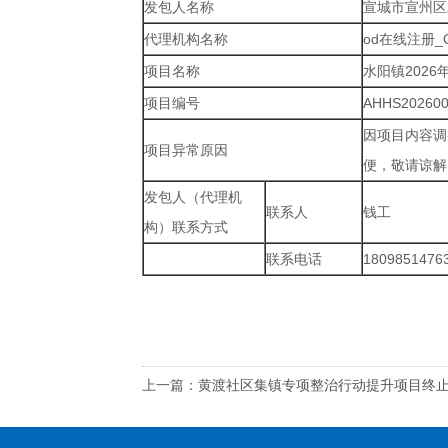
发包人名称
宣城市宣州区
代理机构名称
od在线注册_
项目名称
水阳镇202
项目编号
AHHS20260
因项目内容调
项目异常原因
便，敬请谅解
发包人（代理机
联系人
钱工
构）联系方式
联系电话
1809851476
上一篇：
黄渡社区集镇专项整治行动提升项目终