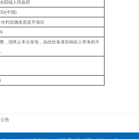
水阳镇人民政府
OD(中国)
6年水利设施改造提升项目
06
整，现终止本次发包，由此给各潜在响应人带来的不
。
3
止公告