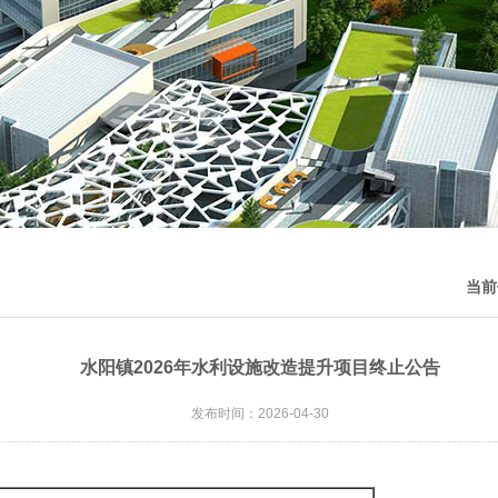
当前
水阳镇2026年水利设施改造提升项目终止公告
发布时间：2026-04-30