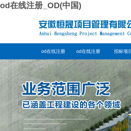
od在线注册_OD(中国)
od在线注册
od在线注册
招标项
_OD(中国)
_OD(中国)