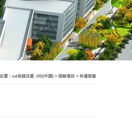
位置：
od在线注册_OD(中国)
>
招标项目
>
补遗答疑