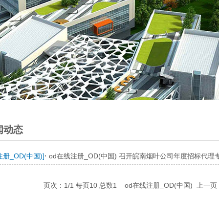
闻动态
注册_OD(中国)]
·
od在线注册_OD(中国) 召开皖南烟叶公司年度招标代
页次：1/1 每页10 总数1 od在线注册_OD(中国) 上一