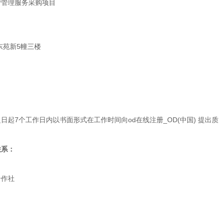
营管理服务采购项目
东苑新5幢三楼
起7个工作日内以书面形式在工作时间向od在线注册_OD(中国) 提出
联系：
合作社