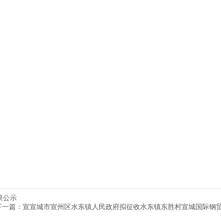
果公示
下一篇：
宣宣城市宣州区水东镇人民政府拟征收水东镇东胜村宣城国际钢